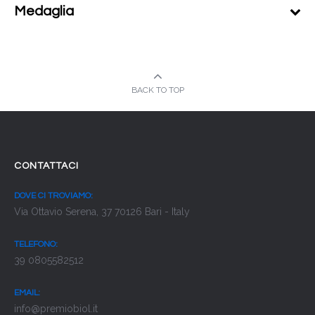
Medaglia
BACK TO TOP
CONTATTACI
DOVE CI TROVIAMO:
Via Ottavio Serena, 37 70126 Bari - Italy
TELEFONO:
39 0805582512
EMAIL:
info@premiobiol.it