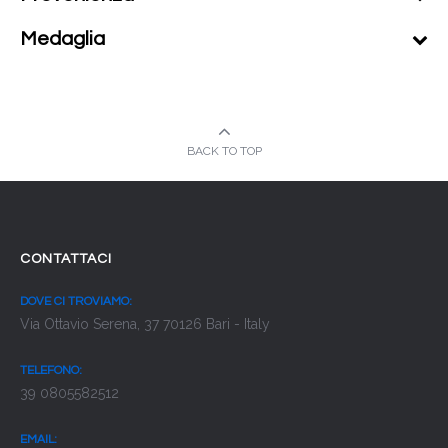
Medaglia
BACK TO TOP
CONTATTACI
DOVE CI TROVIAMO:
Via Ottavio Serena, 37 70126 Bari - Italy
TELEFONO:
39 0805582512
EMAIL: