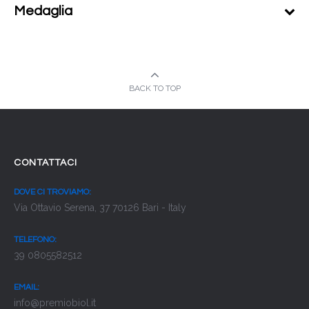
Medaglia
BACK TO TOP
CONTATTACI
DOVE CI TROVIAMO:
Via Ottavio Serena, 37 70126 Bari - Italy
TELEFONO:
39 0805582512
EMAIL:
info@premiobiol.it