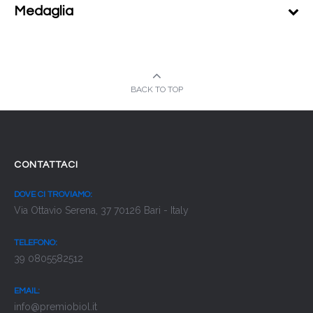
Medaglia
BACK TO TOP
CONTATTACI
DOVE CI TROVIAMO:
Via Ottavio Serena, 37 70126 Bari - Italy
TELEFONO:
39 0805582512
EMAIL:
info@premiobiol.it