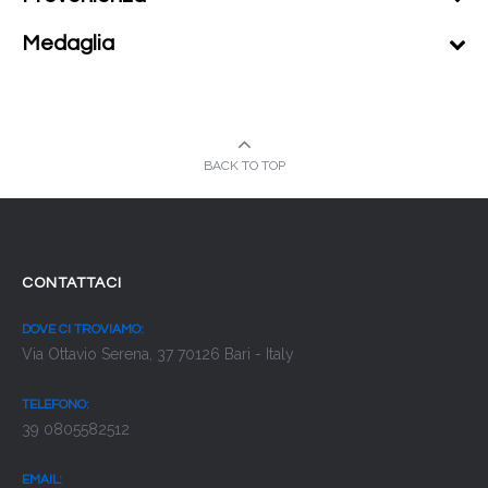
Medaglia
BACK TO TOP
CONTATTACI
DOVE CI TROVIAMO:
Via Ottavio Serena, 37 70126 Bari - Italy
TELEFONO:
39 0805582512
EMAIL: