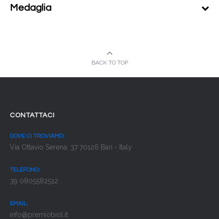
Medaglia
BACK TO TOP
CONTATTACI
DOVE CI TROVIAMO:
Via Ottavio Serena, 37 70126 Bari - Italy
TELEFONO:
39 0805582512
EMAIL:
info@premiobiol.it