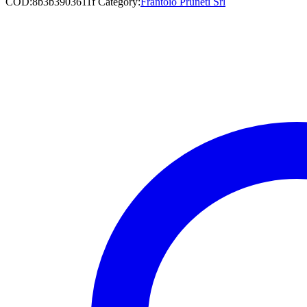
COD:
8b3b3903611f
Category:
Frantoio Pruneti Srl