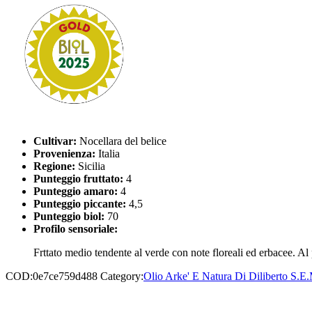
Cultivar:
Nocellara del belice
Provenienza:
Italia
Regione:
Sicilia
Punteggio fruttato:
4
Punteggio amaro:
4
Punteggio piccante:
4,5
Punteggio biol:
70
Profilo sensoriale:
Frttato medio tendente al verde con note floreali ed erbacee. A
COD:
0e7ce759d488
Category:
Olio Arke' E Natura Di Diliberto S.E