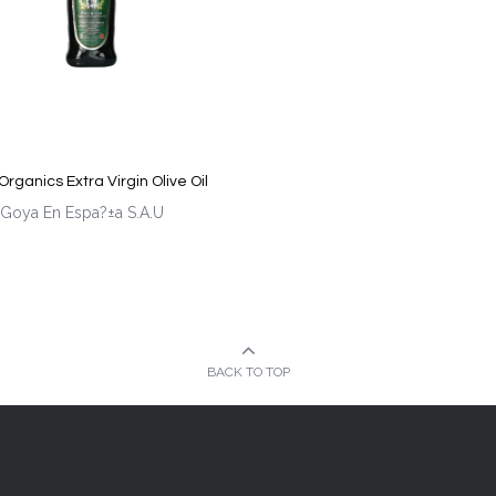
rganics Extra Virgin Olive Oil
Goya En Espa?±a S.A.U
BACK TO TOP