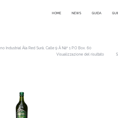
HOME
NEWS
GUIDA
GUI
o Industrial Âla Red Surâ, Calle 9 Â Nâº 1 P.O Box. 60
Visualizzazione del risultato