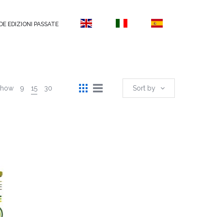
DE EDIZIONI PASSATE
Show
9
15
30
Sort by