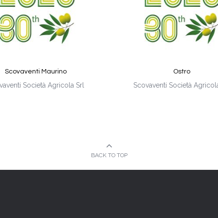
Scovaventi Maurino
Ostro
vaventi Società Agricola Srl
Scovaventi Società Agricola
BACK TO TOP