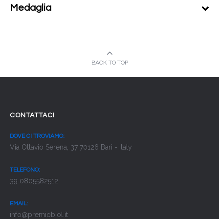
Medaglia
BACK TO TOP
CONTATTACI
DOVE CI TROVIAMO:
Via Ottavio Serena, 37 70126 Bari - Italy
TELEFONO:
39 0805582512
EMAIL:
info@premiobiol.it