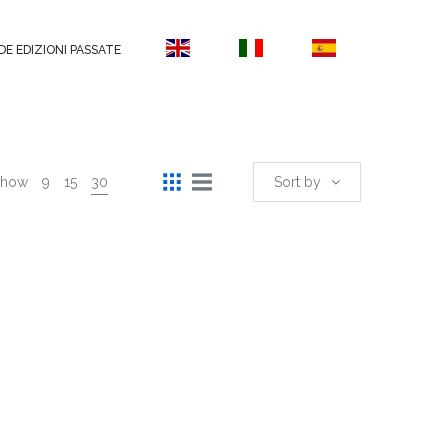
DE EDIZIONI PASSATE
Show
9
15
30
Sort by