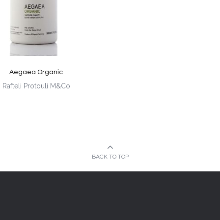
Aegaea Organic
Rafteli Protouli M&Co
BACK TO TOP